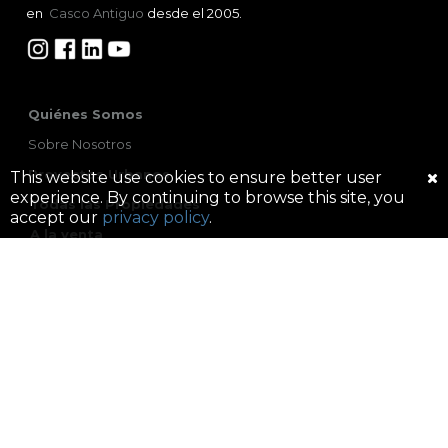
en
Casco Antiguo
desde el 2005.
Quiénes Somos
Sobre Nosotros
Proyectos Urbanos
This website use cookies to ensure better user
experience. By continuing to browse this site, you
Todas las Propiedades
accept our
privacy policy
.
A la venta
En Alquiler
Vida Casco
Blog
Contáctanos
sales@arcoproperties.com