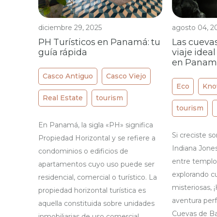
diciembre 29, 2025
agosto 04, 2
PH Turísticos en Panamá: tu
Las cuevas
guía rápida
viaje idea
en Panam
Casco Antiguo
Casco Viejo
Eco
Kno
Real Estate
tourism
tourism
En Panamá, la sigla «PH» significa
Si creciste 
Propiedad Horizontal y se refiere a
Indiana Jones
condominios o edificios de
entre templ
apartamentos cuyo uso puede ser
explorando c
residencial, comercial o turístico. La
misteriosas,
propiedad horizontal turística es
aventura perf
aquella constituida sobre unidades
Cuevas de Ba
inmobiliarias de uso comercial