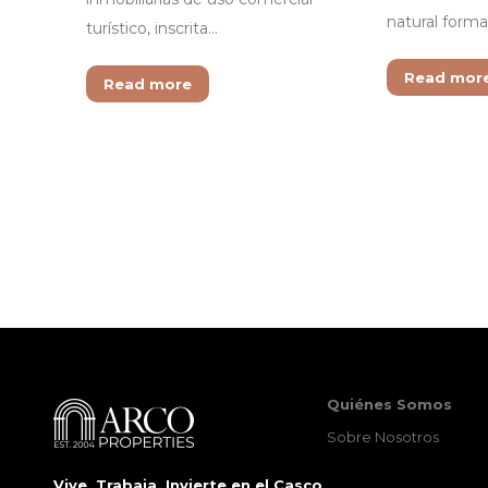
natural form
turístico, inscrita…
Read mor
Read more
Quiénes Somos
Sobre Nosotros
Vive, Trabaja, Invierte en el Casco