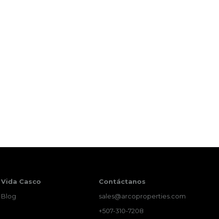
Vida Casco
Contáctanos
Blog
sales@arcoproperties.com
+507-310-7208