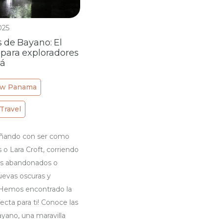
025
 de Bayano: El
l para exploradores
á
w Panama
Travel
soñando con ser como
 o Lara Croft, corriendo
os abandonados o
uevas oscuras y
 ¡Hemos encontrado la
ecta para ti! Conoce las
yano, una maravilla