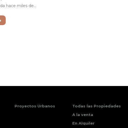
ada hace miles de…
e
Proyectos Urbanos
Todas las Propiedades
A la venta
En Alquiler