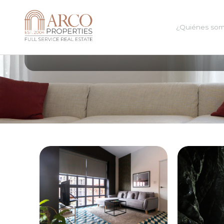
¿Quiénes so
All Posts In Category
tourism