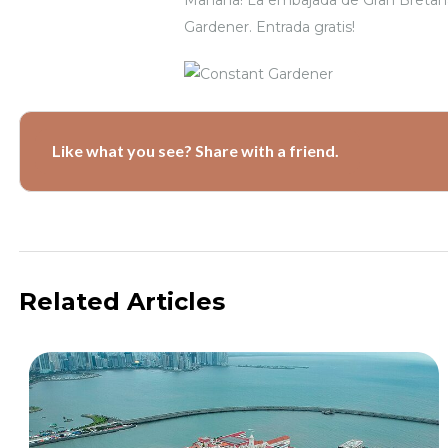
Mañana! La embajada de Gran Bretaña
Gardener. Entrada gratis!
Like what you see? Share with a friend.
Related Articles