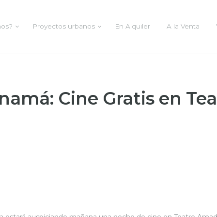
mos?
Proyectos urbanos
En Alquiler
A la Venta
namá: Cine Gratis en Te