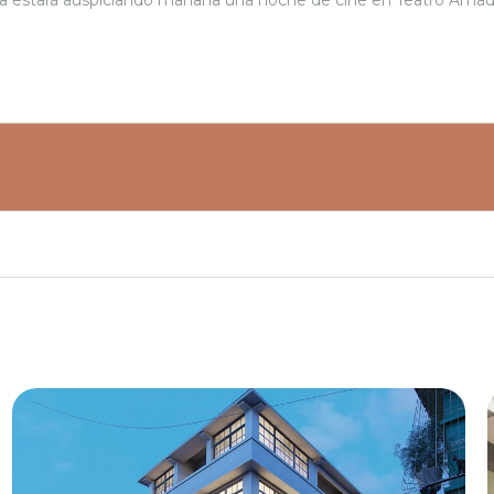
 estará auspiciando mañana una noche de cine en Teatro Amador