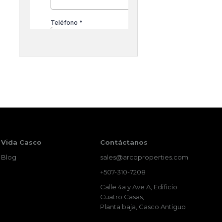
Vida Casco
Contáctanos
Blog
sales@arcoproperties.com
+507-310-7208
Calle 4a y Ave A, Edificio
Cuatro Casas,
Planta baja, Casco Antiguo