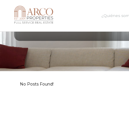
¿Quiénes so
All Posts In Tag
tasapreferencial
No Posts Found!