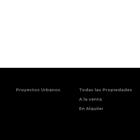
Proyectos Urbanos
Todas las Propiedades
A la venta
En Alquiler