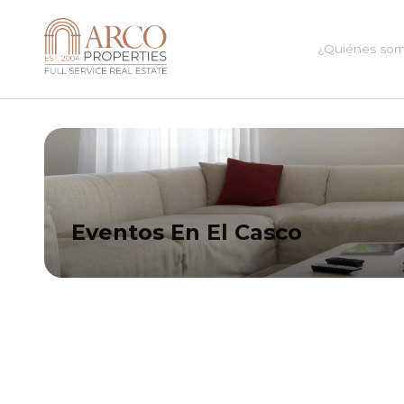
¿Quiénes so
Eventos En El Casco