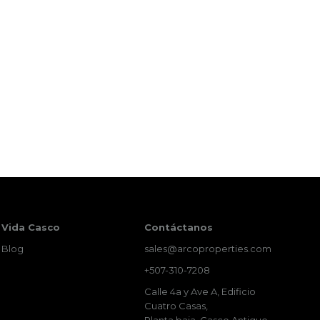
Vida Casco
Contáctanos
Blog
sales@arcoproperties.com
+507-310-7208
Calle 4a y Ave A, Edificio
Cuatro Casas,
Planta baja, Casco Antiguo