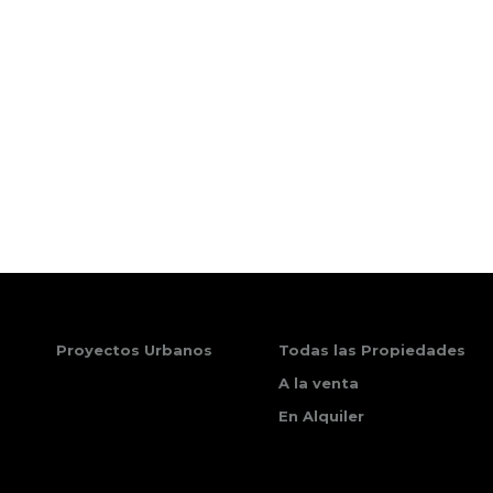
Proyectos Urbanos
Todas las Propiedades
A la venta
En Alquiler