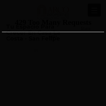
Tu Espacio Para
Share
Crecer En Casa La
Costa - San Felipe