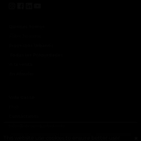
Quiénes Somos
Sobre Nosotros
Proyectos Urbanos
Todas las Propiedades
A la venta
En Alquiler
Vida Casco
Blog
Contáctanos
sales@arcoproperties.com
© 2025 Todos los derechos reservados a Arco Properties
+507-310-7208
This website use cookies to ensure better user