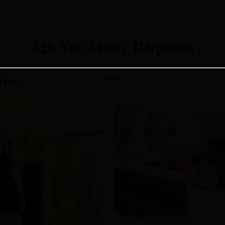
mos?
Proyectos urbanos
En Alquiler
A la Venta
ipe