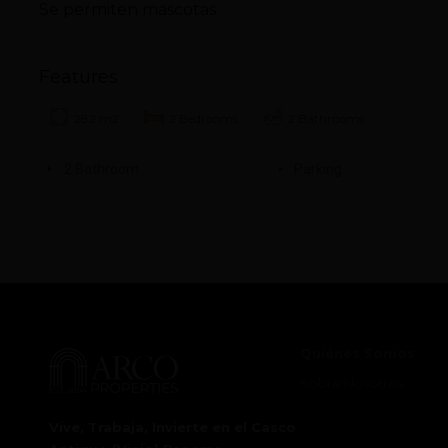
Se permiten mascotas.
Features
282 m2
2 Bedrooms
2 Bathrooms
2 Bathroom
Parking
Quiénes Somos
Sobre Nosotros
Vive, Trabaja, Invierte en el Casco