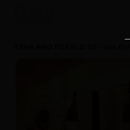
¿Quiénes so
STAR AND HERALD 23 - San Fel