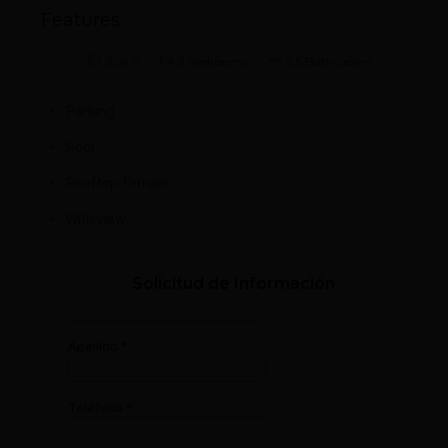
Features
309.6
3 Bedrooms
2.5 Bathrooms
Parking
Pool
Rooftop Terrace
With view
Solicitud de Información