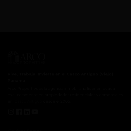
Vive, Trabaja, Invierte en el Casco Antiguo (Viejo)
Panama
Arco Properties es la agencia inmobiliaria líder enfocada
exclusivamente en propiedades residenciales y comerciales
en
Casco Antiguo
desde el 2005.
Quiénes Somos